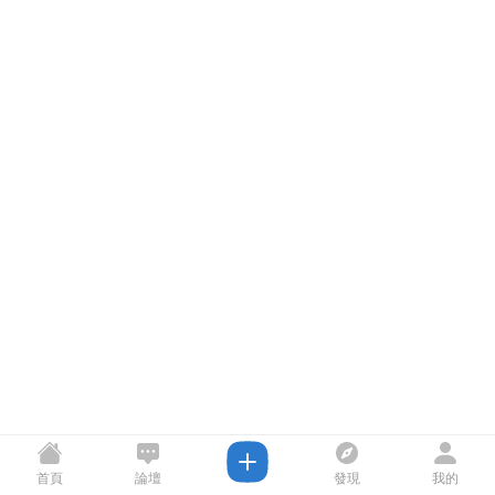
首頁
論壇
發現
我的