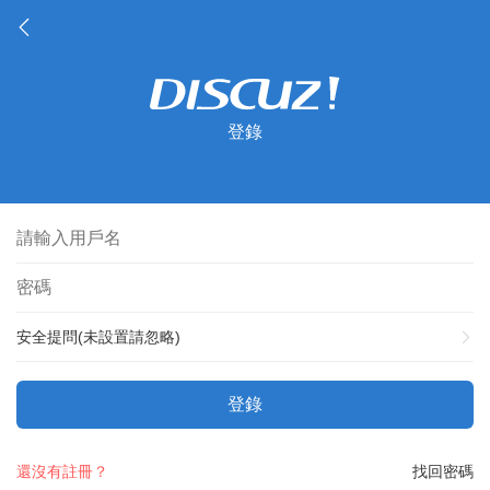
登錄
安全提問(未設置請忽略)
登錄
還沒有註冊？
找回密碼