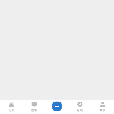
首頁
論壇
發現
我的