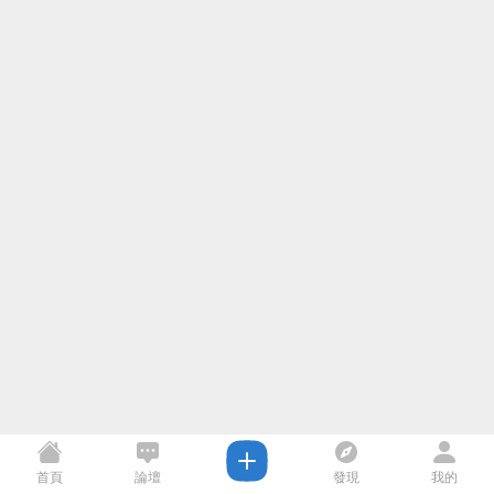
首頁
論壇
發現
我的