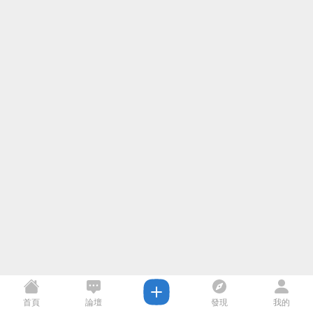
首頁
論壇
發現
我的