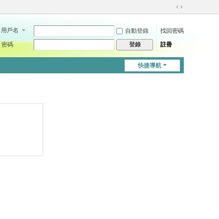
切
換
用戶名
自動登錄
找回密碼
到
寬
密碼
註冊
登錄
版
快捷導航