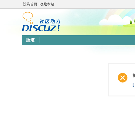
設為首頁
收藏本站
論壇