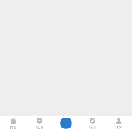
首頁
論壇
發現
我的