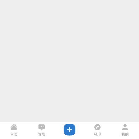
首頁
論壇
發現
我的