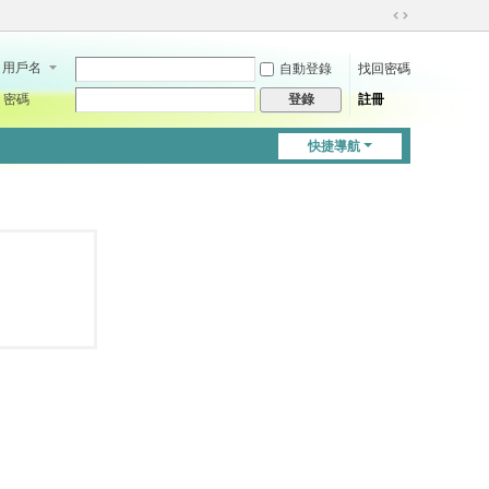
切
換
用戶名
自動登錄
找回密碼
到
寬
密碼
註冊
登錄
版
快捷導航