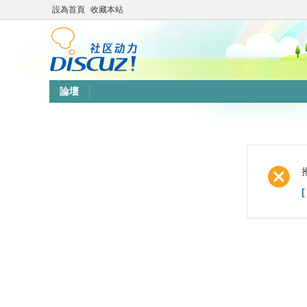
設為首頁
收藏本站
論壇