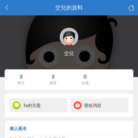
交兒的資料
交兒
3
3
0
積分
威望
金錢
Ta的主題
發短消息
個人簽名