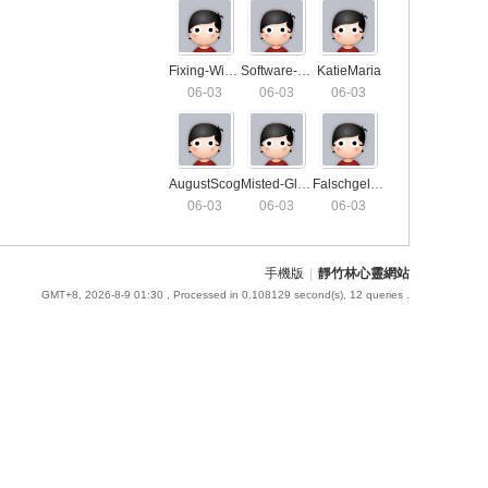
Fixing-Window-Locks2459
Software-For-SEO-Agency5648
KatieMaria
06-03
06-03
06-03
AugustScog
Misted-Glass-Repair5115
Falschgeld-Verkaufen-Darknet9186
06-03
06-03
06-03
手機版
|
靜竹林心靈網站
GMT+8, 2026-8-9 01:30
, Processed in 0.108129 second(s), 12 queries .