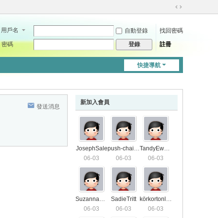
切
換
用戶名
自動登錄
找回密碼
到
寬
密碼
註冊
登錄
版
快捷導航
新加入會員
發送消息
JosephSale
push-chair7571
TandyEwald
06-03
06-03
06-03
SuzannaS01
SadieTritt
körkortonline4406
06-03
06-03
06-03