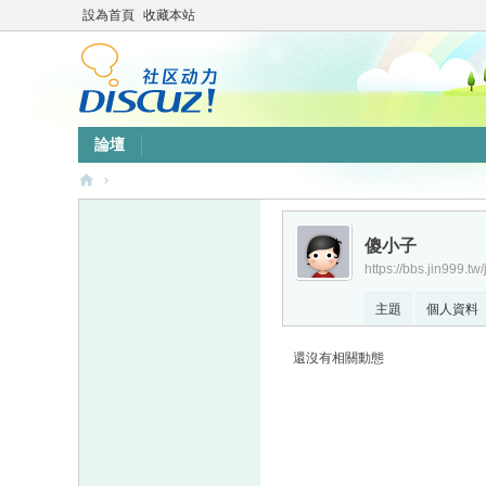
設為首頁
收藏本站
論壇
›
靜
竹
傻小子
https://bbs.jin999.tw
林
心
主題
個人資料
靈
還沒有相關動態
網
站