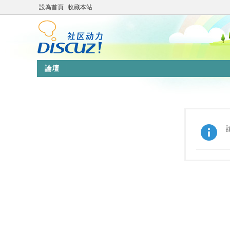
設為首頁
收藏本站
論壇