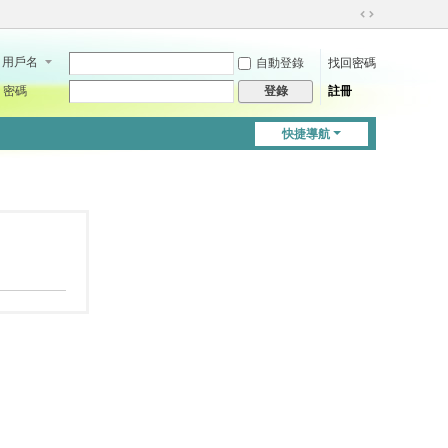
切
換
用戶名
自動登錄
找回密碼
到
寬
密碼
註冊
登錄
版
快捷導航