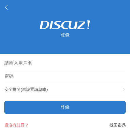
登錄
安全提問(未設置請忽略)
登錄
還沒有註冊？
找回密碼