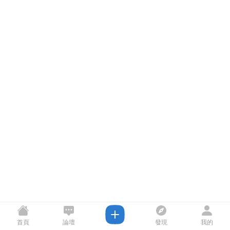
首頁
論壇
發現
我的