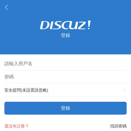
登錄
安全提問(未設置請忽略)
登錄
還沒有註冊？
找回密碼