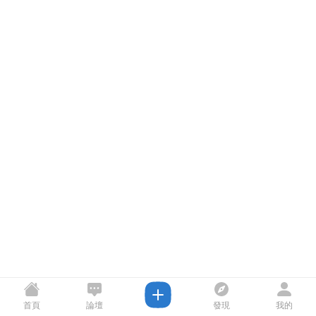
首頁
論壇
發現
我的