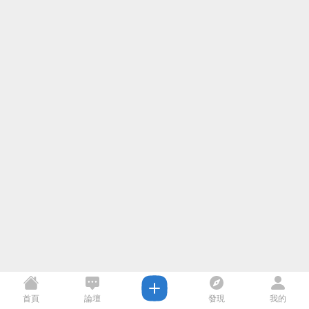
首頁
論壇
發現
我的