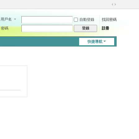
切
換
用戶名
自動登錄
找回密碼
到
寬
密碼
註冊
登錄
版
快捷導航