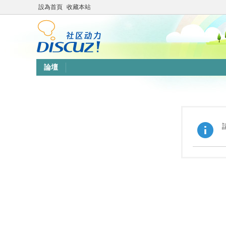
設為首頁
收藏本站
論壇