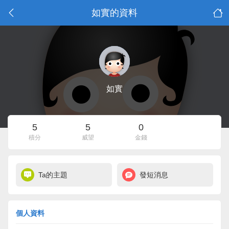
如實的資料
如實
5
5
0
積分
威望
金錢
Ta的主題
發短消息
個人資料