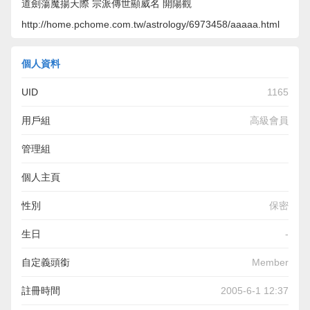
道劍蕩魔揚天際 宗派傳世顯威名 開陽觀
http://home.pchome.com.tw/astrology/6973458/aaaaa.html
個人資料
UID
1165
用戶組
高級會員
管理組
個人主頁
http://home.pchome.com.tw/astrology/6973458/aaaaa.html
性別
保密
生日
-
自定義頭銜
Member
註冊時間
2005-6-1 12:37