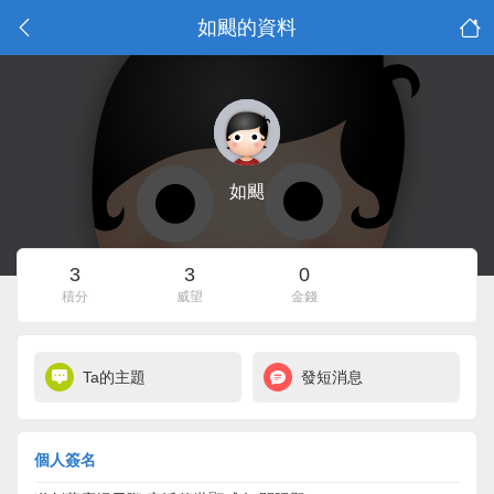
如颶的資料
如颶
3
3
0
積分
威望
金錢
Ta的主題
發短消息
個人簽名