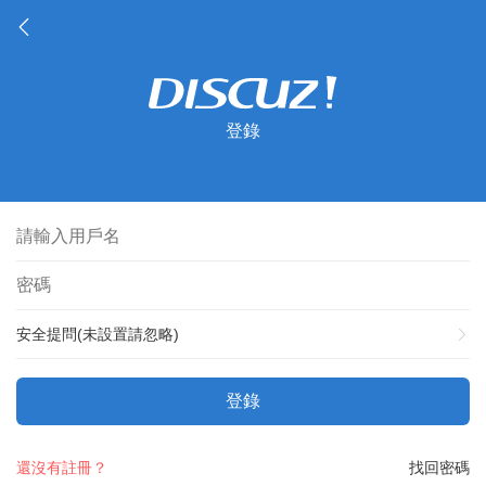
登錄
安全提問(未設置請忽略)
登錄
還沒有註冊？
找回密碼