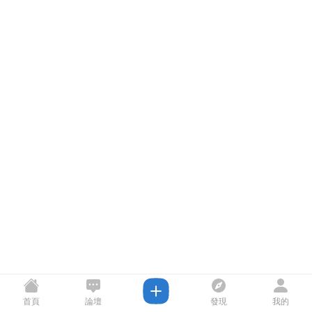
首頁
論壇
發現
我的