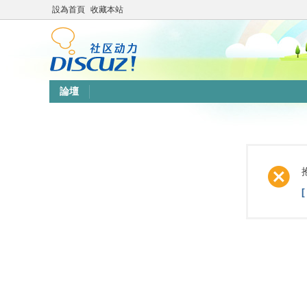
設為首頁
收藏本站
論壇