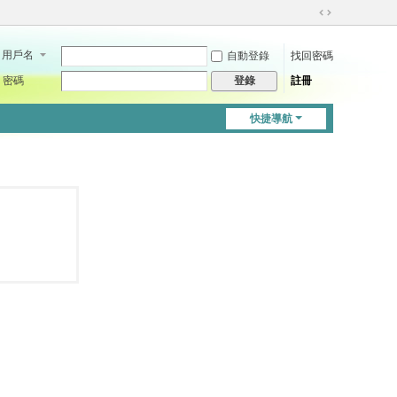
切
換
用戶名
自動登錄
找回密碼
到
寬
密碼
註冊
登錄
版
快捷導航