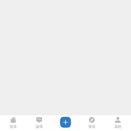
首頁
論壇
發現
我的