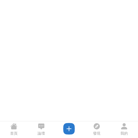
首頁
論壇
發現
我的