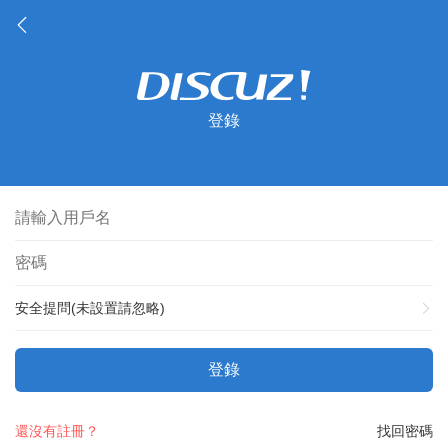
登錄
安全提問(未設置請忽略)
登錄
還沒有註冊？
找回密碼