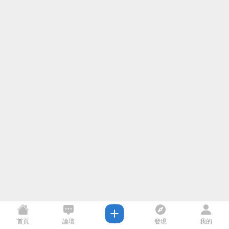
首頁
論壇
發現
我的