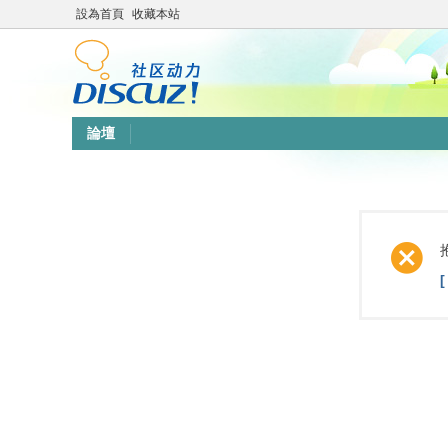
設為首頁
收藏本站
論壇