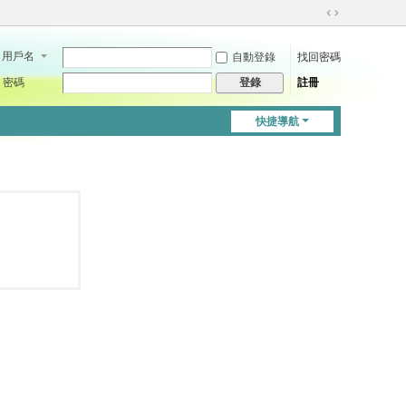
切
換
用戶名
自動登錄
找回密碼
到
寬
密碼
註冊
登錄
版
快捷導航