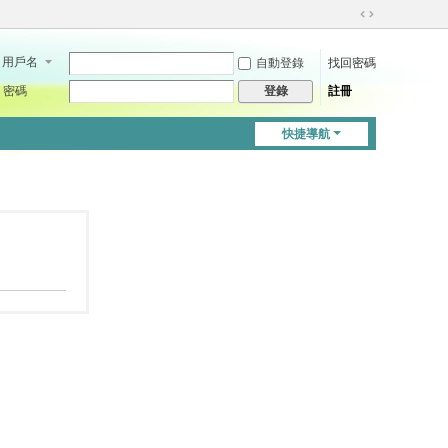
切
換
用戶名
自動登錄
找回密碼
到
寬
密碼
註冊
登錄
版
快捷導航