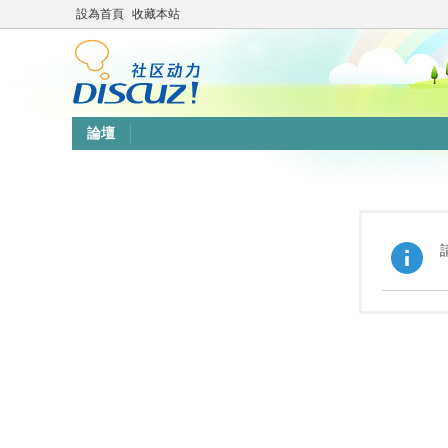
設為首頁
收藏本站
論壇