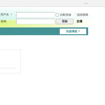
切
換
用戶名
自動登錄
找回密碼
到
寬
密碼
註冊
登錄
版
快捷導航