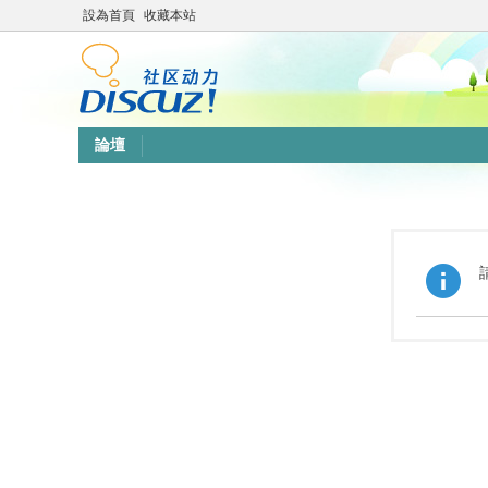
設為首頁
收藏本站
論壇