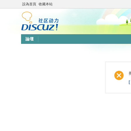
設為首頁
收藏本站
論壇