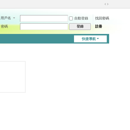
切
換
用戶名
自動登錄
找回密碼
到
寬
密碼
註冊
登錄
版
快捷導航