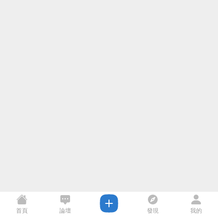
首頁
論壇
發現
我的