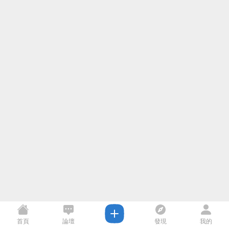
首頁
論壇
發現
我的