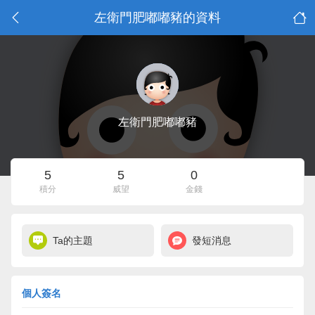
左衛門肥嘟嘟豬的資料
左衛門肥嘟嘟豬
5
5
0
積分
威望
金錢
Ta的主題
發短消息
個人簽名