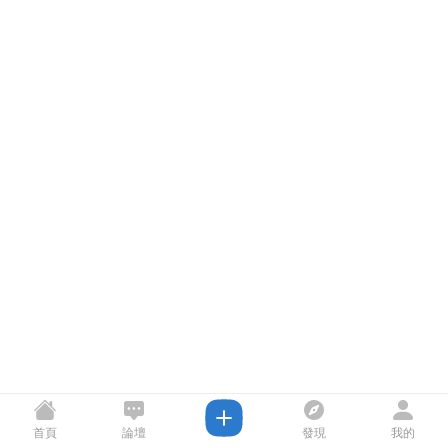
首頁
論壇
發現
我的