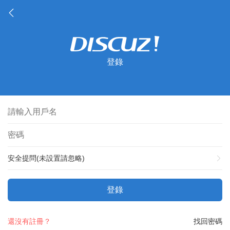
登錄
安全提問(未設置請忽略)
登錄
還沒有註冊？
找回密碼