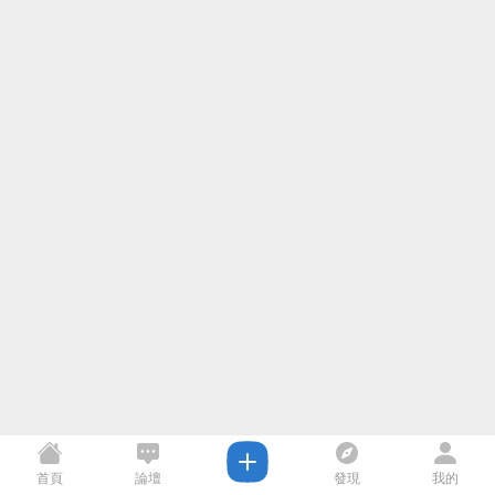
首頁
論壇
發現
我的