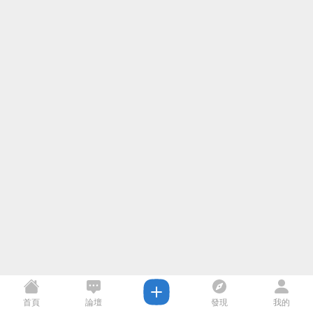
首頁
論壇
發現
我的