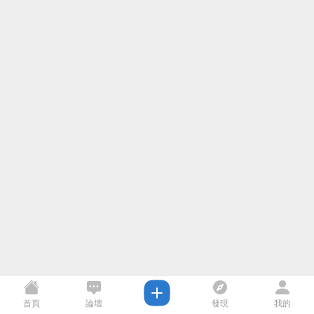
首頁
論壇
發現
我的