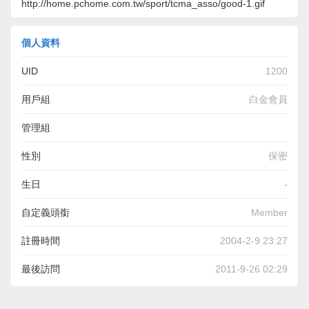
http://home.pchome.com.tw/sport/tcma_asso/good-1.gif
個人資料
UID
1200
用戶組
白金會員
管理組
性別
保密
生日
-
自定義頭銜
Member
註冊時間
2004-2-9 23:27
最後訪問
2011-9-26 02:29