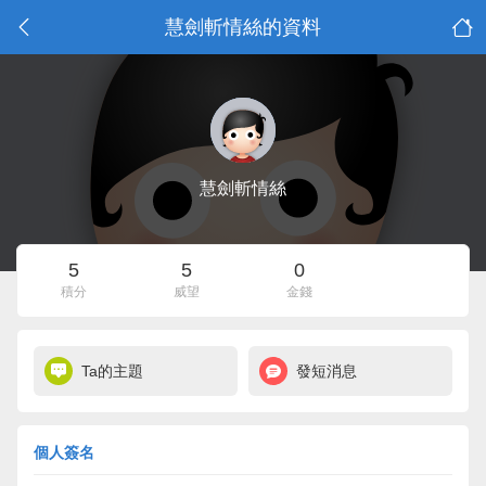
慧劍斬情絲的資料
慧劍斬情絲
5
5
0
積分
威望
金錢
Ta的主題
發短消息
個人簽名