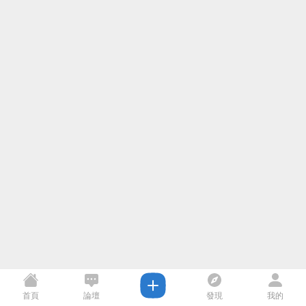
首頁
論壇
發現
我的