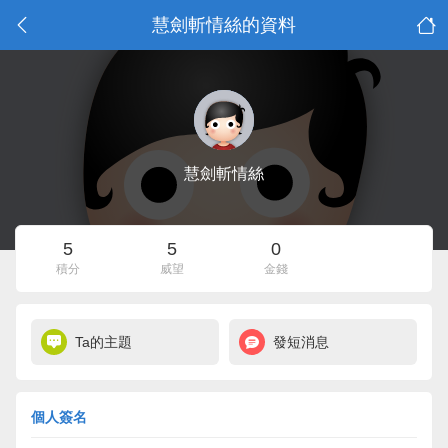
慧劍斬情絲的資料
慧劍斬情絲
5
5
0
積分
威望
金錢
Ta的主題
發短消息
個人簽名