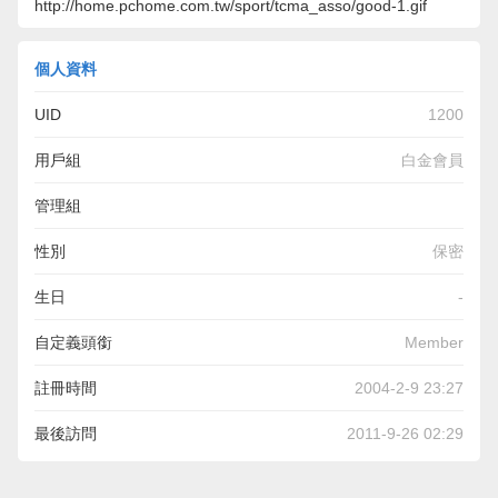
http://home.pchome.com.tw/sport/tcma_asso/good-1.gif
個人資料
UID
1200
用戶組
白金會員
管理組
性別
保密
生日
-
自定義頭銜
Member
註冊時間
2004-2-9 23:27
最後訪問
2011-9-26 02:29