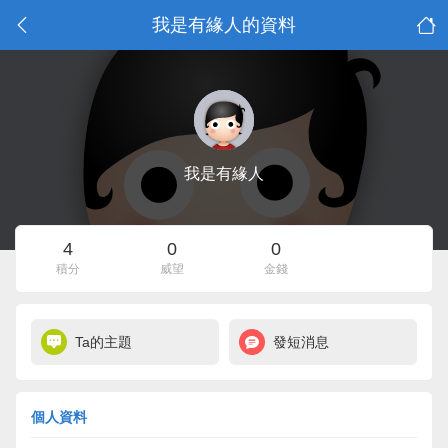
我是有緣人的資料
我是有緣人
4
0
0
積分
威望
金錢
Ta的主題
發短消息
個人資料