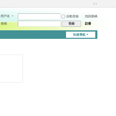
切
換
用戶名
自動登錄
找回密碼
到
寬
密碼
註冊
登錄
版
快捷導航