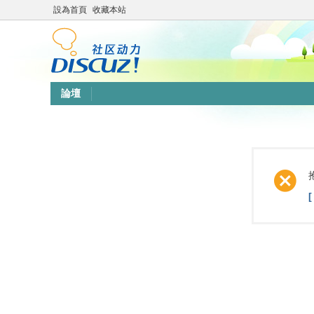
設為首頁
收藏本站
論壇