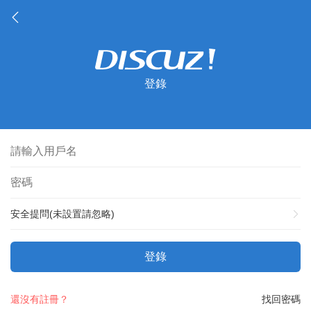
登錄
安全提問(未設置請忽略)
登錄
還沒有註冊？
找回密碼