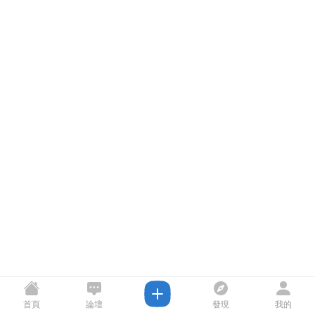
首頁
論壇
發現
我的