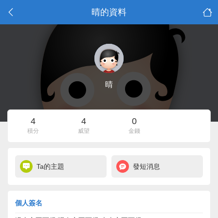
晴的資料
晴
4
4
0
積分
威望
金錢
Ta的主題
發短消息
個人簽名