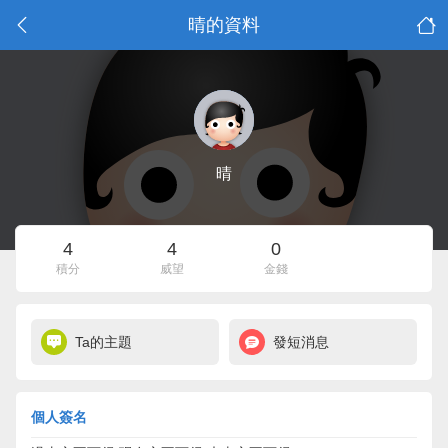
晴的資料
晴
4
4
0
積分
威望
金錢
Ta的主題
發短消息
個人簽名