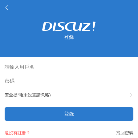
登錄
安全提問(未設置請忽略)
登錄
還沒有註冊？
找回密碼