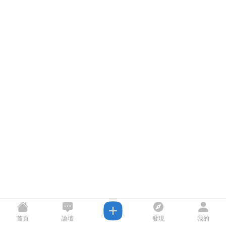
首頁
論壇
發現
我的