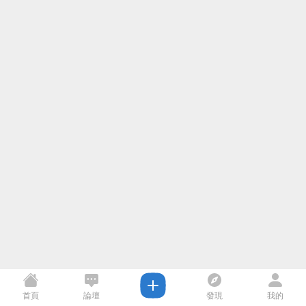
首頁
論壇
發現
我的