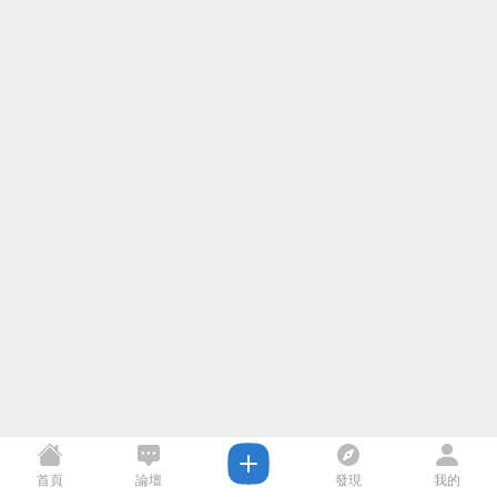
首頁
論壇
發現
我的