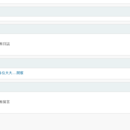
有日誌
位大大.....開竅
有留言