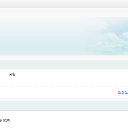
保密
查看全
有動態