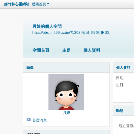
靜竹林心靈網站
返回首頁
月娘的個人空間
https://bbs.jin999.tw/jin/?1208
[收藏]
[複製]
[RSS]
空間首頁
主題
個人資料
頭像
個人資料
性別
生日
動態
月娘
發送消息
現在還沒