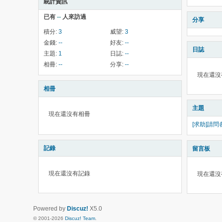
統計資訊
已有
--
人來訪過
分享
積分:
3
威望:
3
金錢:
--
好友:
--
日誌
主題:
1
日誌:
--
相冊:
--
分享:
--
現在還沒
相冊
主題
現在還沒有相冊
[求助]請問各
記錄
留言板
現在還沒有記錄
現在還沒
Powered by
Discuz!
X5.0
© 2001-2026
Discuz! Team
.