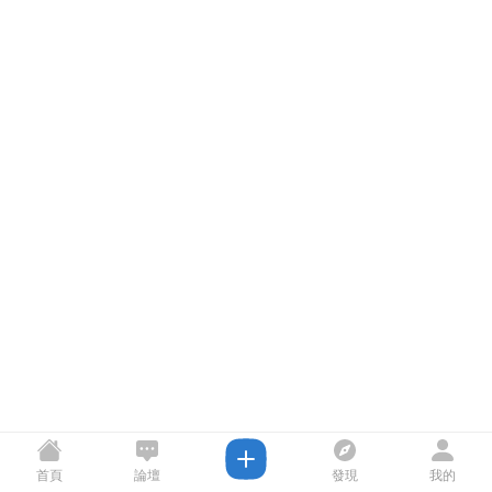
首頁
論壇
發現
我的