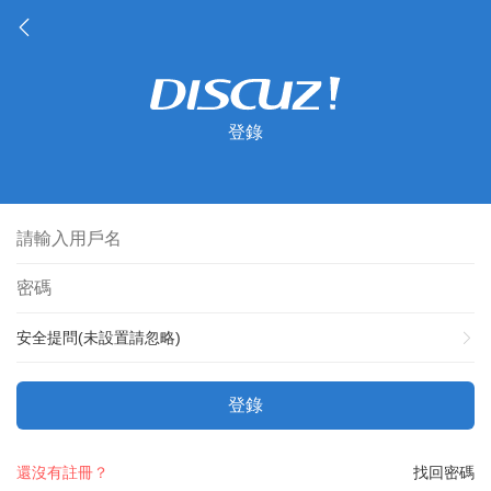
登錄
安全提問(未設置請忽略)
登錄
還沒有註冊？
找回密碼