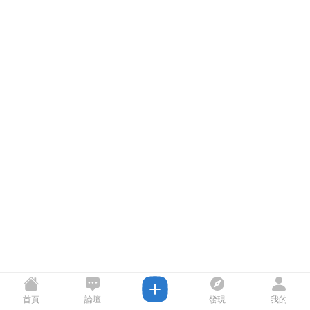
首頁
論壇
發現
我的