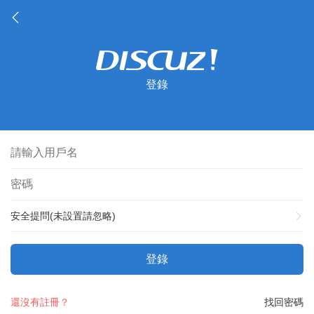
登錄
安全提問(未設置請忽略)
登錄
還沒有註冊？
找回密碼