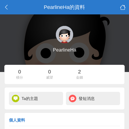
PearlineHa的資料
PearlineHa
0
0
2
積分
威望
金錢
Ta的主題
發短消息
個人資料