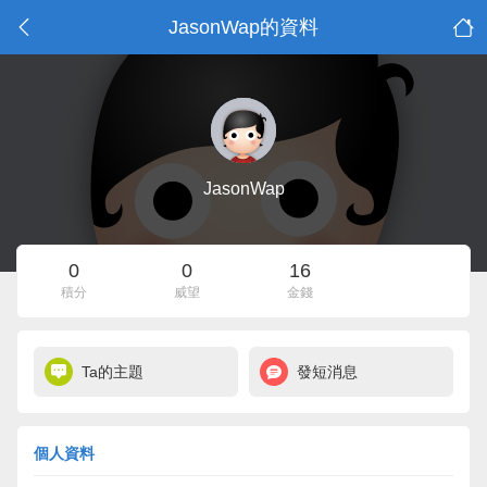
JasonWap的資料
JasonWap
0
0
16
積分
威望
金錢
Ta的主題
發短消息
個人資料