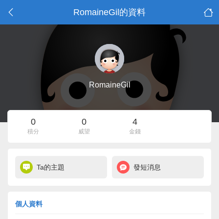
RomaineGil的資料
RomaineGil
0
0
4
積分
威望
金錢
Ta的主題
發短消息
個人資料