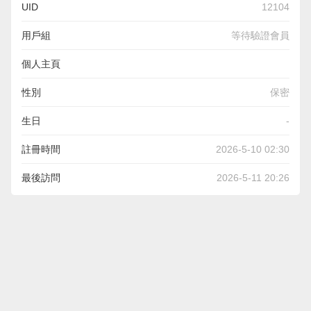
UID
12104
用戶組
等待驗證會員
個人主頁
https://www.superiorseating.com/lola-wood-restaurant-bar-
性別
保密
stool-in-walnut
生日
-
註冊時間
2026-5-10 02:30
最後訪問
2026-5-11 20:26